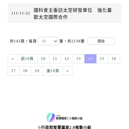
國科會主委訪太空研發單位 強化臺
111-11-22
歐太空國際合作
共143頁，
每頁
筆，共2136筆
送出
«
前10頁
10
11
12
13
14
15
16
17
18
19
後10頁
»
©行政院智慧國家2.0推動小組