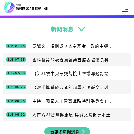
:::
:::
新聞消息
115-07-15
吳誠文：規劃成立太空基金 政府主導引入民間投資
115-07-15
國科會第22次委員會議首度表揚優良科技計畫推動楷模、展現科技協助中小企業之成果及116年度科技預算規劃
115-07-06
【第36次中央研究院院士會議專題討論】打造具全球競爭力的科研與人才新局
115-06-25
台灣半導體發展50年風雲》吳誠文：融入國際 整合尖端科技創優勢
115-06-23
主持「國家人工智慧戰略特別委員會」首次會議 卓揆：積極建構主權AI 讓臺灣成為立基於自由民主價值的「AI良善應用典範」
115-06-12
大南方AI智慧健康展 吳誠文盼促進本土供應鏈服務民眾
看更多新聞消息