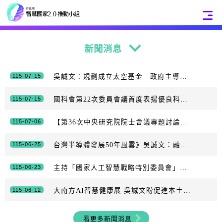
:::
:::
新聞消息
115-07-15
吳誠文：規劃成立太空基金 政府主導引入民間投資
115-07-15
國科會第22次委員會議首度表揚優良科技計畫推動楷模、展現科技協助中小企業之成果及116年度科技預算規劃
115-07-06
【第36次中央研究院院士會議專題討論】打造具全球競爭力的科研與人才新局
115-06-25
台灣半導體發展50年風雲》吳誠文：融入國際 整合尖端科技創優勢
115-06-23
主持「國家人工智慧戰略特別委員會」首次會議 卓揆：積極建構主權AI 讓臺灣成為立基於自由民主價值的「AI良善應用典範」
115-06-12
大南方AI智慧健康展 吳誠文盼促進本土供應鏈服務民眾
看更多新聞消息