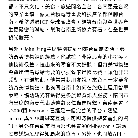
都，不只文化、美食、旅遊聞名全台，台南更是台灣
的產業重鎮，像是台積電等重要科技產業都落腳台
南，希望透過ICF 全球高峰會，能讓台南與全世界產
生更緊密的聯結，幫助台南重新擦亮寶石，在全世界
發光發亮。
另外，John Jung主席特別提到他來台南旅遊時，參
訪奇美博物館的經驗，他試拉了非常昂貴的小提琴，
他技術很差，拉出來的琴音不太好聽，但奇美博物館
免費出借名琴給需要的小提琴家出國比賽，讓他非常
感動，有鑑於此，他常常對朋友說，來台南一定要參
訪奇美博物館，也詢問台南市如何在旅遊上運用智慧
策略，協助觀光客獲得更多旅遊資訊與服務，陪同市
府出席的廠商代表遠傳蕭又仁顧問解釋，台南建置了
23000顆 beacon，已經是一個完善的平台，透過
beacon與APP與遊客互動，可即時提供遊客需要的資
訊，另外在台南市府內部也建置900個beacon，讓洽
民眾透過APP得知局處的位置，另外，也開放API，