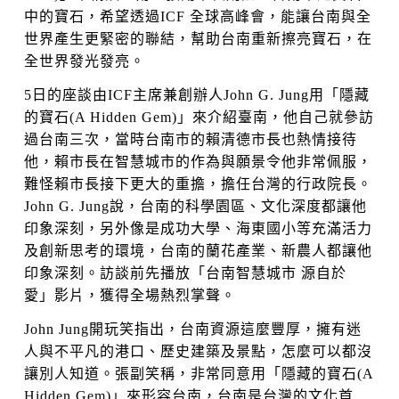
中的寶石，希望透過ICF 全球高峰會，能讓台南與全
世界產生更緊密的聯結，幫助台南重新擦亮寶石，在
全世界發光發亮。
5日的座談由ICF主席兼創辦人John G. Jung用「隱藏
的寶石(A Hidden Gem)」來介紹臺南，他自己就參訪
過台南三次，當時台南市的賴清德市長也熱情接待
他，賴市長在智慧城市的作為與願景令他非常佩服，
難怪賴市長接下更大的重擔，擔任台灣的行政院長。
John G. Jung說，台南的科學園區、文化深度都讓他
印象深刻，另外像是成功大學、海東國小等充滿活力
及創新思考的環境，台南的蘭花產業、新農人都讓他
印象深刻。訪談前先播放「台南智慧城市 源自於
愛」影片，獲得全場熱烈掌聲。
John Jung開玩笑指出，台南資源這麼豐厚，擁有迷
人與不平凡的港口、歷史建築及景點，怎麼可以都沒
讓別人知道。張副笑稱，非常同意用「隱藏的寶石(A
Hidden Gem)」來形容台南，台南是台灣的文化首