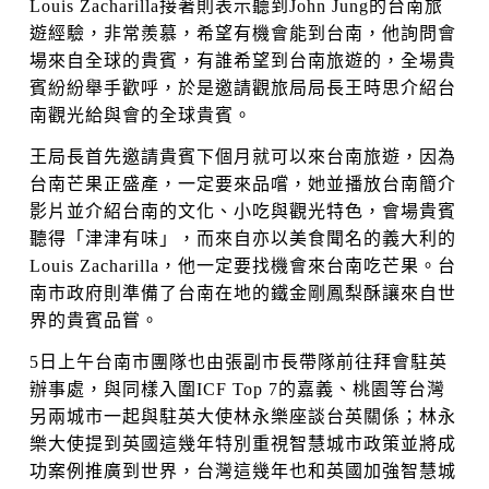
Louis Zacharilla接著則表示聽到John Jung的台南旅
遊經驗，非常羨慕，希望有機會能到台南，他詢問會
場來自全球的貴賓，有誰希望到台南旅遊的，全場貴
賓紛紛舉手歡呼，於是邀請觀旅局局長王時思介紹台
南觀光給與會的全球貴賓。
王局長首先邀請貴賓下個月就可以來台南旅遊，因為
台南芒果正盛產，一定要來品嚐，她並播放台南簡介
影片並介紹台南的文化、小吃與觀光特色，會場貴賓
聽得「津津有味」，而來自亦以美食聞名的義大利的
Louis Zacharilla，他一定要找機會來台南吃芒果。台
南市政府則準備了台南在地的鐵金剛鳳梨酥讓來自世
界的貴賓品嘗。
5日上午台南市團隊也由張副市長帶隊前往拜會駐英
辦事處，與同樣入圍ICF Top 7的嘉義、桃園等台灣
另兩城市一起與駐英大使林永樂座談台英關係；林永
樂大使提到英國這幾年特別重視智慧城市政策並將成
功案例推廣到世界，台灣這幾年也和英國加強智慧城