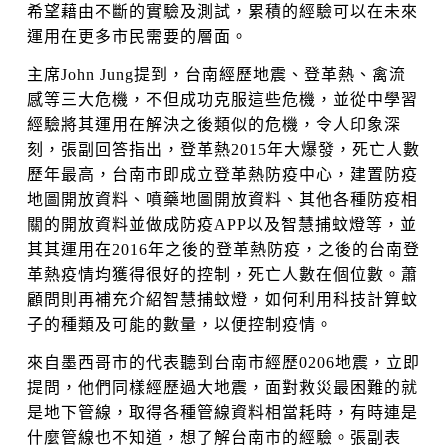
希望藉由不斷的實驗及測試，累積的經驗可以在未來
運用在更多市民需要的層面。
主席John Jung提到，台南經歷地震、登革熱、禽流
感等三大危機，不但成功克服這些危機，並從中學習
經驗將其運用在解決之後類似的危機，令人印象深
刻，張副回答指出，登革熱2015年大爆發，死亡人數
歷年最高，台南市即成立登革熱防疫中心，建置防疫
地圖開放資料、噴藥地圖開放資料、其他各種防疫相
關的開放資料並做成防疫APP以及智慧捕蚊燈等，並
其其運用在2016年之後的登革熱防疫，之後的台南登
革熱疫情均獲得很好的控制，死亡人數在個位數。蕭
顧問則再補充介紹智慧捕蚊燈，如何利用科技計算蚊
子的種類及可能的數量，以便控制疫情。
來自墨西哥市的代表聽到台南市經歷0206地震，立即
提問，他們同樣經歷過大地震，面對救災最困難的就
是地下管線，取得各種管線資料相當耗時，有時連是
什麼管線也不知道，想了解台南市的經驗。張副表