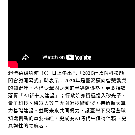
賴清德總統昨（6）日上午出席「2026行政院科技顧
問會議開幕式」時表示，2026年是臺灣邁向智慧繁榮
的關鍵年，不僅要鞏固既有的半導體優勢，更要持續
落實「AI新十大建設」；行政院亦積極投入矽光子、
量子科技、機器人等三大關鍵技術研發，持續擴大算
力基礎建設。並盼未來共同努力，讓臺灣不只是全球
知識創新的重要樞紐，更成為AI時代中值得信賴、更
具韌性的領航者。