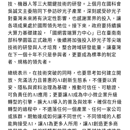
技、機器人等三大關鍵技術的研發。上個月在國科會
吳誠文主委陪同下參訪矽光子產業，深刻感受矽光子
對臺灣未來將有決定性影響，也感謝業界的投入，讓
各項成果處於國際領先地位。接下來，政府要持續擴
大算力基礎建設，「國網雲端算力中心」已在臺南南
部科學園區正式啟用，後續將加強投入矽光子等尖端
技術的研發與人才培育，整合跨域研發能量，讓臺灣
在下一個十年不只是參與者，更要成為標準的制定
者、規格的領先者。
總統表示，在技術突破的同時，也要思考如何建立開
放、充滿活力且普惠的AI創新生態系，不僅要以資
安、隱私與資料治理為基礎，推動可信任、可驗證、
可負責任的AI應用；更要讓AI成為中小微企業升級
轉型的引擎，擴大AI導入的普及與效率，確保在升級
轉型的過程中，不遺落任何一個產業、任何一家公司
或族群。期勉達成如何讓不同世代、不同領域的人都
能夠接受AI，讓AI為更多人所用，讓AI創造更多商