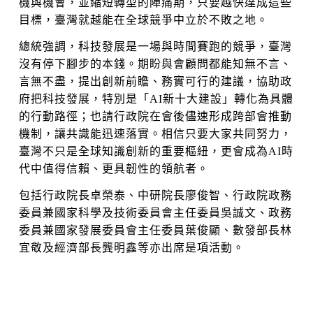
機與機會，並縮短轉型的陣痛期，只要越快達成這些
目標，臺灣就越能在全球競爭中立於不敗之地。
總統強調，科技發展是一場與時間賽跑的競爭，臺灣
沒有停下腳步的本錢。期盼與會顧問都能知無不言、
言無不盡，提出創新前瞻、務實可行的建議，協助政
府把科技發展，特別是「AI新十大建設」轉化為具體
的行動路徑；也請行政院在會後儘速形成跨部會推動
機制，讓共識能迅速落實。相信只要大家共同努力，
臺灣不只是全球知識創新的重要樞紐，更會成為AI時
代中值得信賴、更具韌性的領航者。
包括行政院長卓榮泰、中研院長廖俊智、行政院政務
委員兼國家科學及技術委員會主任委員吳誠文、政務
委員兼國家發展委員會主任委員葉俊顯、數發部長林
宜敬及經濟部長龔明鑫等亦出席是項活動。