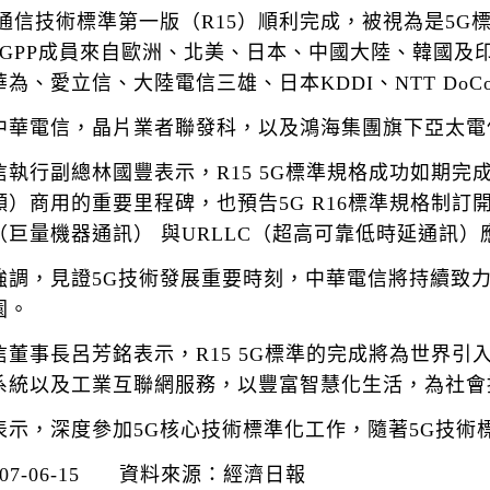
動通信技術標準第一版（R15）順利完成，被視為是5
3GPP成員來自歐洲、北美、日本、中國大陸、韓國及
為、愛立信、大陸電信三雄、日本KDDI、NTT DoCoM
中華電信，晶片業者聯發科，以及鴻海集團旗下亞太電
執行副總林國豐表示，R15 5G標準規格成功如期完成
頻）商用的重要里程碑，也預告5G R16標準規格制
C（巨量機器通訊） 與URLLC（超高可靠低時延通訊）
強調，見證5G技術發展重要時刻，中華電信將持續致力
園。
信董事長呂芳銘表示，R15 5G標準的完成將為世界引
系統以及工業互聯網服務，以豐富智慧化生活，為社會
表示，深度參加5G核心技術標準化工作，隨著5G技術
07-06-15 資料來源：經濟日報