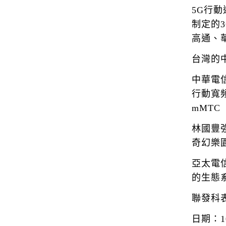
5G行
制定的
高通、華
台灣的
中華電信
行動寬
mMT
林國豐
奇幻樂
亞太電
的生態
聯發科
日期：1