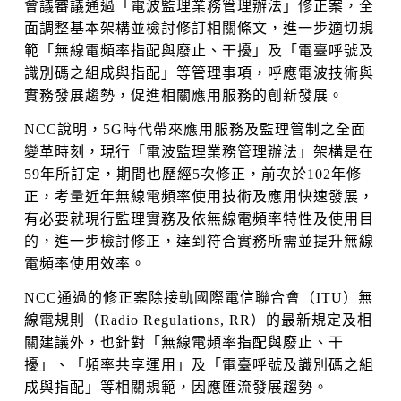
會議審議通過「電波監理業務管理辦法」修正案，全
面調整基本架構並檢討修訂相關條文，進一步適切規
範「無線電頻率指配與廢止、干擾」及「電臺呼號及
識別碼之組成與指配」等管理事項，呼應電波技術與
實務發展趨勢，促進相關應用服務的創新發展。
NCC說明，5G時代帶來應用服務及監理管制之全面
變革時刻，現行「電波監理業務管理辦法」架構是在
59年所訂定，期間也歷經5次修正，前次於102年修
正，考量近年無線電頻率使用技術及應用快速發展，
有必要就現行監理實務及依無線電頻率特性及使用目
的，進一步檢討修正，達到符合實務所需並提升無線
電頻率使用效率。
NCC通過的修正案除接軌國際電信聯合會（ITU）無
線電規則（Radio Regulations, RR）的最新規定及相
關建議外，也針對「無線電頻率指配與廢止、干
擾」、「頻率共享運用」及「電臺呼號及識別碼之組
成與指配」等相關規範，因應匯流發展趨勢。