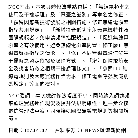
NCC指出，本次具體修法重點包括：「無線電頻率之
使用及干擾處理」及「電臺之識別」等章名之修正、
「預留因應新技術發展之相關措施，修正無線電頻率
指配共用規定」、「新增符合低功率射頻電機特性及
國際規範者，免申請頻率指配規定」、「促進無線電
頻率之有效使用，避免無線電頻率閒置，修正廢止無
線電頻率指配之情形」、「修正不同無線電通信發生
干擾時之認定依據及處理方式」、「增訂保障飛航安
全及災害防救之相關干擾處理條文」、「參照ITU無
線電規則及因應實務作業需求，修正電臺呼號及識別
碼規定」等面向檢討。
NCC強調，本次檢討修法幅度不小，同時納入調適頻
率監理實務運作現況及提升法規明確性，進一步介接
電信管理法草案，同時接軌國際無線電規則等相關規
範。
日期：107-05-02 資料來源：CNEWS匯流新聞網