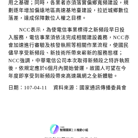
用之基礎；同時，各業者亦須落實偏鄉寬頻建設，規
劃逐年增加偏遠地區高速基地臺建設，拉近城鄉數位
落差，達成保障數位人權之目標。
NCC表示，為使電信事業標得之新頻段早日投
入服務，電信事業須依法完成相關建設義務，NCC亦
會加速進行審驗及核發執照等相關作業流程，使國民
儘早享受新頻段、新技術所帶來嶄新的服務態樣；
NCC強調，中華電信公司本次取得新頻段之特許執照
後，依規定應於6個月內開始營運，故國人可望在今
年度即享受到新頻段帶來高速飆網之全新體驗。
日期：107-04-11 資料來源：國家通訊傳播委員會