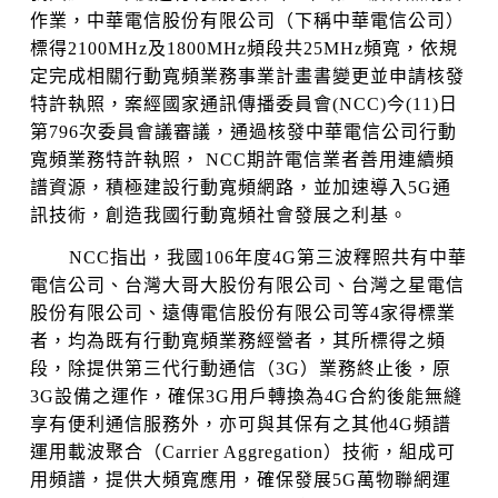
作業，中華電信股份有限公司（下稱中華電信公司）
標得2100MHz及1800MHz頻段共25MHz頻寬，依規
定完成相關行動寬頻業務事業計畫書變更並申請核發
特許執照，案經國家通訊傳播委員會(NCC)今(11)日
第796次委員會議審議，通過核發中華電信公司行動
寬頻業務特許執照， NCC期許電信業者善用連續頻
譜資源，積極建設行動寬頻網路，並加速導入5G通
訊技術，創造我國行動寬頻社會發展之利基。
NCC指出，我國106年度4G第三波釋照共有中華
電信公司、台灣大哥大股份有限公司、台灣之星電信
股份有限公司、遠傳電信股份有限公司等4家得標業
者，均為既有行動寬頻業務經營者，其所標得之頻
段，除提供第三代行動通信（3G）業務終止後，原
3G設備之運作，確保3G用戶轉換為4G合約後能無縫
享有便利通信服務外，亦可與其保有之其他4G頻譜
運用載波聚合（Carrier Aggregation）技術，組成可
用頻譜，提供大頻寬應用，確保發展5G萬物聯網運