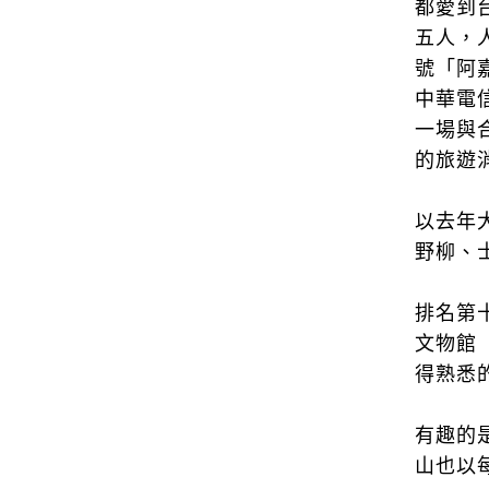
都愛到
五人，
號「阿
中華電
一場與
的旅遊
以去年
野柳、
排名第
文物館
得熟悉
有趣的
山也以