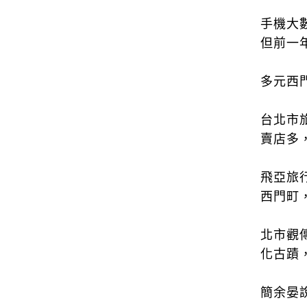
手機大
但前一
多元西
台北市
賣店多
飛亞旅
西門町
北市觀
化古蹟
簡余晏