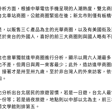
分析方面，根據中華電信手機呈現的人潮熱度，雙北商
台北車站商圈，公館商圈緊追在後；新北市則僅有板橋
是，以販售三Ｃ產品為主的光華商圈，以及有美國街及
至於來台的外國人，喜好的前三大商圈則與國人略有不
信也曾單獨就逢甲商圈進行分析，顯示以周六人潮最多
也不差，但周日與周一來客最少；此外，造訪逢甲商圈
，接著才是卅至卅九歲。至於非台灣人的外來訪客，依
四。
也分析出台北居民的旅遊習慣，若是一日遊，台北人最
十份等；若是過夜旅遊，地點則以中部以北為主，前三
蘭文學館則排第五。