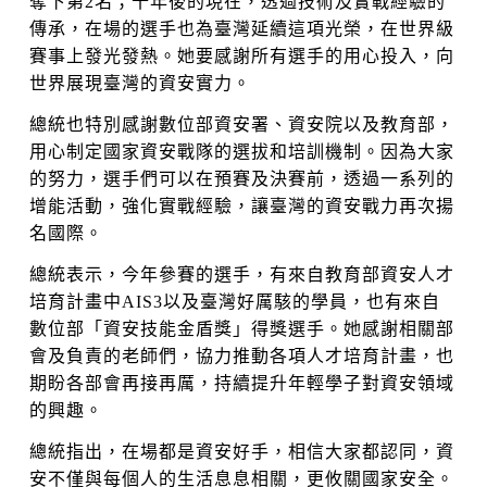
奪下第2名；十年後的現在，透過技術及實戰經驗的
傳承，在場的選手也為臺灣延續這項光榮，在世界級
賽事上發光發熱。她要感謝所有選手的用心投入，向
世界展現臺灣的資安實力。
總統也特別感謝數位部資安署、資安院以及教育部，
用心制定國家資安戰隊的選拔和培訓機制。因為大家
的努力，選手們可以在預賽及決賽前，透過一系列的
增能活動，強化實戰經驗，讓臺灣的資安戰力再次揚
名國際。
總統表示，今年參賽的選手，有來自教育部資安人才
培育計畫中AIS3以及臺灣好厲駭的學員，也有來自
數位部「資安技能金盾獎」得獎選手。她感謝相關部
會及負責的老師們，協力推動各項人才培育計畫，也
期盼各部會再接再厲，持續提升年輕學子對資安領域
的興趣。
總統指出，在場都是資安好手，相信大家都認同，資
安不僅與每個人的生活息息相關，更攸關國家安全。