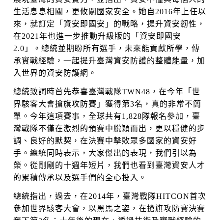
生活息息相關，更攸關國家安全。她自2016年上任以
來，就訂定「資安即國安」的戰略，提升資安韌性，
在2021年也進一步推動升級版的「資安即國安
2.0」。總統並期盼所有選手，未來能貢獻所學，傳
承實戰經驗，一起提升臺灣資安防護的整體能量，加
入世界的資安防護網。
總統致詞時首先恭喜臺灣戰隊TWN48，在今年「世
界駭客大會搶旗攻防賽」獲得第3名，真的非常不簡
單。今年這項賽事，全球共有1,828隊報名參加，臺
灣戰隊不僅在激烈的預賽中脫穎而出，更以穩健的步
調、良好的默契，在決賽中擊敗眾多國家的資安好
手。總統同時表示，大家傑出的表現，我們引以為
榮。從剛剛的十週年短片，我們也看到臺灣資安人才
的累積傳承以及選手們的全心投入。
總統指出，過去，在2014年，臺灣戰隊HITCON首次
參加世界駭客大會，以黑馬之姿，在搶旗攻防賽決賽