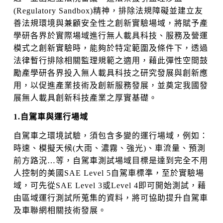
(Regulatory Sandbox)精神，排除法規障礙並建立友
善法規環境與兼顧安全性之創新實驗場域，將賦予產
學研各界於實際場域進行無人載具科技、服務及營運
模式之創新實驗時，能夠於特定範圍及條件下，透過
法律暫行排除相關監理規範之適用，藉此彈性空間鼓
勵產學研各界投入無人載具科技之研究發展與創新應
用，以促進產業技術及創新服務發展，並奠定我國發
展無人載具創新科技產業之厚實基礎。
1.自駕車與運行場域
自駕車之環境試驗，須包含多變的運行場域，例如：
時速、模擬天候(大雨、濃霧、強光)、車流量、預測
前方路況…等，自駕車測試場域目標是達到完全不用
人控制的美國SAE Level 5自駕車標準，至於實驗場
域，可先從SAE Level 3或Level 4即可開始測試，藉
由區域運行測試所蒐集的資料，將可協助提升自駕車
及車聯網相關技術發展。