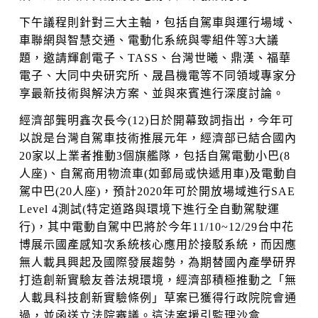
下午議程則針對三大主軸，包括自駕車與運行場域、
車聯網與智慧交通、電動化系統與零組件等3大議
題，邀請輝創電子、TASS、台灣世曦、鼎漢、福華
電子、大同中央研究所、晟昌機電等不同領域專家分
享最新技術與解決方案、並與來賓進行深度討論。
經濟部龔明鑫次長今(12)日於開幕致詞指出，今年可
以說是台灣自駕車技術推展元年，經濟部已結合國內
20家以上業者推動3個旗艦隊，包括自駕電動小巴(8
人座)、自駕商用物流車(如郵局或快遞用車)及電動自
駕中巴(20人座)，預計2020年可於開放場域進行SAE
Level 4測試(特定道路與環境下進行全自動駕駛運
行)，其中電動自駕中巴將於今年11/10~12/29台中花
博展示國產感知次系統核心應用於接駁系統，而因應
無人載具興起及國際發展趨勢，為期替國內產學研界
打造創新實驗友善法規環境，經濟部積極推動之「無
人載具科技創新實驗條例」草案已獲得行政院院會通
過，並函送立法院審議。這法案援引監理沙盒