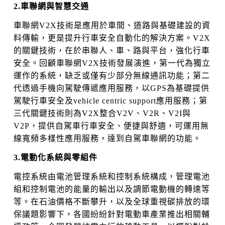
2.車聯網與智慧交通
車聯網V2X技術是應用於車間、道路與基礎建設的資
料傳輸，更是提升行車安全自動化的解決方案。V2X
的關鍵技術，在於串聯人、車、路與平台，強化行車
安全。回顧車聯網V2X技術發展演進，第一代為獨立
運作的系統，缺乏或僅有少部分無線通訊功能；第二
代透過手機向駕駛傳遞應用服務，以GPS為基礎提供
駕駛行車安全及vehicle centric support應用服務；第
三代關鍵技術則為V2X整合V2V、V2R、V2I與
V2P，提供自駕車行車安全、便捷與舒適，可運用無
線寬頻多樣性應用服務，達到自駕車聯網的功能。
3.電動化系統與零組件
電控系統由電池管理系統和控制系統構成，管理電池
組和控制電池的能量的輸出以及調節電動機的轉速等
等。在石油價格不斷攀升，以及全球重視碳排放的環
保議題影響下，各國紛紛針對電動車產業推出相關輔