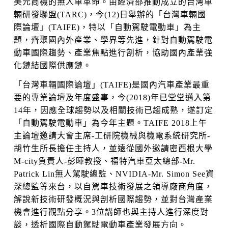
美元商機的無人車革命。由經濟部推動成立的台灣車
輛研發聯盟(TARC)，今(12)日舉辦的「台灣車輛國
際論壇」(TAIFE)，特以「自動駕駛電動車」為主
題，齊聚國內外產業、學界等先進，針對自動駕駛電
動車國際趨勢、產業焦點進行剖析，協助國內產業強
化鏈結國際供應鏈。
「台灣車輛國際論壇」(TAIFE)是國內汽車產業最重
要的專業論壇及年度盛事，今(2018)年已堂堂邁入第
14年，因應全球趨勢以及相關技術已趨成熟，遂訂定
「自動駕駛電動車」為今年主題。TAIFE 2018上午
主論壇邀請大會主席-工研院機械與機電系統研究所-
胡竹生所長擔任主持人，並遠從國外邀請密西根大學
M-city負責人-彭暉教授、福特汽車亞太總部-Mr.
Patrick Lin無人駕駛總監、NVIDIA-Mr. Simon See資
深總監等來台，以自駕車技術發展之領導廠商角度，
解說新技術研發概況與剖析國際趨勢，並對台灣產業
機會進行觀點分享。3位講師也與主持人進行深度對
談，透析國際自動駕駛電動車產業發展方向。