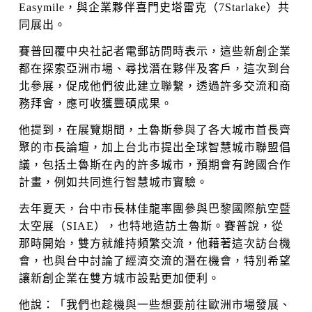
Easymile，與企業夥伴喜門史塔雷克（7Starlake）共
同展出。
賽普回覆中央社記者電郵訪問時表示，這些新創企業
都在探索亞洲市場、尋找潛在夥伴及客戶，這次到台
北參展，促成他們彼此建立聯繫，透過許多交流和商
務拜會，應可收獲豐碩成果。
他提到，在展覽期間，土魯斯參與了各大城市首長齊
聚的市長論壇，加上台北市提出全球智慧城市聯盟倡
議，包括土魯斯在內的許多城市，預期會有跨國合作
計畫，例如共同進行智慧城市實驗。
去年夏天，台中市長林佳龍率團參與巴黎國際航空暨
太空展（SIAE），也特地造訪土魯斯。賽普說，從
那時開始，雙方就維持頻繁交流，他藉著這次訪台機
會，也與台中討論了經濟交流的潛在機會，特別希望
讓新創企業在雙方城市設點更加便利。
他說：「我們也趁機與一些想要前往歐洲市場發展、