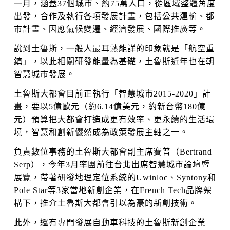
一月，涵蓋37個城市、約75萬人口，從區域整體角度
出發，合作及執行各項發展計畫，包括公共運輸、都
市計畫、因應氣候變遷、經濟發展、國際推廣等。
說到土魯斯，一般人最耳熟能詳的印象就是「航空重
鎮」，以此相關研發能量為基礎，土魯斯近年也在朝
智慧城市發展。
土魯斯大都會目前正執行「智慧城市2015-2020」計
畫，要以5億歐元（約6.14億美元，約新台幣180億
元）預算把大都會打造成更有效率、更永續的生活環
境，智慧和創新儼然成為政策發展主軸之一。
負責數位事務的土魯斯大都會副主席賽普（Bertrand
Serp），今年3月率團前往台北出席智慧城市論壇暨
展覽，帶著研發地理定位系統的Uwinloc、Syntony和
Pole Star等3家當地新創企業，在French Tech品牌架
構下，推介土魯斯大都會引以為豪的新創技術。
此外，還有專門發展自動車科技的土魯斯新創企業