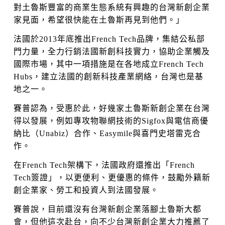
對土魯斯豐富的商業生態系統有興趣的台灣新創企業
家見面，希望很快能在土魯斯再見到他們。」
法國於2013年底推出French Tech品牌，集結公私部
門力量，全力行銷法國新創科技實力，協助企業觸及
國際市場，其中一項措施是在各地成立French Tech
Hubs，建立法國的創新科技產業網絡，台灣也是基
地之一。
賽普認為，受惠於此，好幾家土魯斯新創企業在台灣
得以發展，例如專攻物聯網技術的Sigfox與電信商優
納比（Unabiz）合作、Easymile與喜門史塔雷克合
作。
在French Tech架構下，法國政府還推出「French
Tech簽證」，以更便利、更優惠的條件，鼓勵外籍新
創企業家、勞工和投資人到法國發展。
賽普說，目前還沒有台灣新創企業落腳土魯斯大都
會，但他這次赴台，向不少台灣新創企業大力推薦了