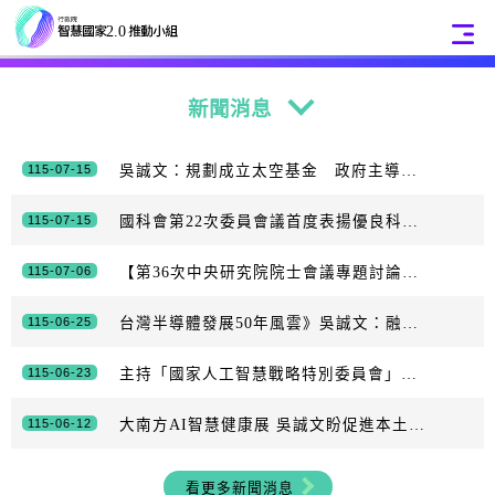
:::
:::
新聞消息
115-07-15
吳誠文：規劃成立太空基金 政府主導引入民間投資
115-07-15
國科會第22次委員會議首度表揚優良科技計畫推動楷模、展現科技協助中小企業之成果及116年度科技預算規劃
115-07-06
【第36次中央研究院院士會議專題討論】打造具全球競爭力的科研與人才新局
115-06-25
台灣半導體發展50年風雲》吳誠文：融入國際 整合尖端科技創優勢
115-06-23
主持「國家人工智慧戰略特別委員會」首次會議 卓揆：積極建構主權AI 讓臺灣成為立基於自由民主價值的「AI良善應用典範」
115-06-12
大南方AI智慧健康展 吳誠文盼促進本土供應鏈服務民眾
看更多新聞消息