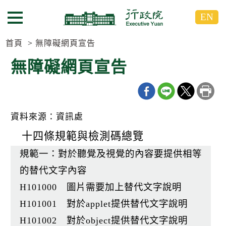
跳
跳
EN
到
到
選單按鈕
主
主
要
要
首頁
無障礙網頁宣告
內
內
無障礙網頁宣告
容
容
區
區
塊
塊
G
o
資料來源：資訊處
T
o
十四條規範與檢測碼總覽
C
e
規範一：對於聽覺及視覺的內容要提供相等
n
t
的替代文字內容
e
r
H101000 圖片需要加上替代文字說明
b
l
H101001 對於applet提供替代文字說明
o
c
H101002 對於object提供替代文字說明